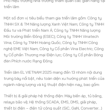
Phó Hiệu trưởng Nhà trường tham quan các gian hàng tại
triển lãm
Một số đơn vị tiêu biểu tham gia triển lãm gồm: Công ty
TNHH SX & TM Năng lượng Xanh Việt Nam; Công ty TNHH
Đầu tư và Phát triển Nam Á; Công ty TNHH Năng lượng
Môi trường Biển Đông (ESEC); Công ty TNHH Vinatech
Vina; Công ty TNHH Hoàng Quốc; Công ty TNHH Công
nghệ EME Việt Nam; Công ty Cổ phần Vina Electric; Công
ty Cổ phần Thương mại Điện lực; Công ty Cổ phần Bóng
đèn Phích nước Rạng Đông.
Triển lãm EL VIETNAM 2025 mang đến 13 nhóm nội dung
trưng bày nổi bật, nêu toàn diện xu hướng phát triển của
ngành năng lượng và kỹ thuật điện hiện nay, bao gồm:
Thiết bị & giải pháp hệ thống điện: Máy biến áp, tủ bảng,
relays bảo vệ; Hệ thống SCADA, EMS, DMS, giải pháp,
thiết bị điện – điện tử công suất (SiC, GaN, Converter…)