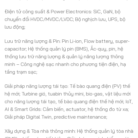
Điện tử công suất & Power Electronics: SiC, GaN, bộ
chuyển đổi HVDC/MVDC/LVDC; Bộ nghịch lưu, UPS, bộ
lưu động;
Lưu trữ năng lượng & Pin: Pin Li-ion, Flow battery, super-
capacitor; Hệ thống quản lý pin (BMS), Ắc-quy, pin, hệ
thống lưu trữ năng lượng & quản lý năng lượng thông
minh – Công nghệ sạc nhanh cho phương tiện điện, hạ
tầng trạm sạc;
Giải pháp năng lượng tái tạo: Tế bào quang điện (PV) thế
hệ mới; Turbine gió, tuabin thủy mini, bio-gas, vật liệu mới
cho năng lượng tái tạo, tế bào quang điện thế hệ mới; IoT,
AI & Smart Grids: Cảm biến, actuator, hệ thống đo từ xa;
Giải pháp Digital Twin, predictive maintenance;
Xây dựng & Tòa nhà thông minh: Hệ thống quản lý tòa nhà