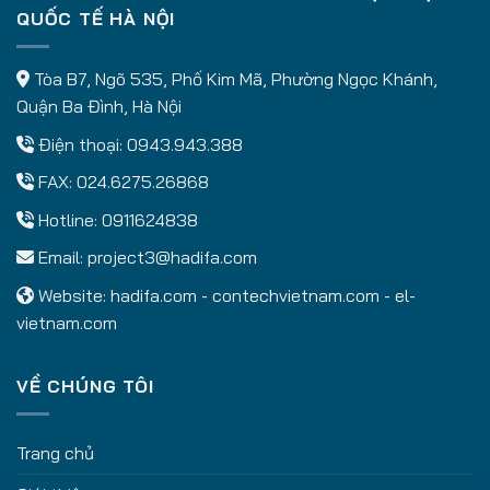
QUỐC TẾ HÀ NỘI
Tòa B7, Ngõ 535, Phố Kim Mã, Phường Ngọc Khánh,
Quận Ba Đình, Hà Nội
Điện thoại: 0943.943.388
FAX: 024.6275.26868
Hotline: 0911624838
Email:
project3@hadifa.com
Website:
hadifa.com
-
contechvietnam.com
-
el-
vietnam.com
VỀ CHÚNG TÔI
Trang chủ