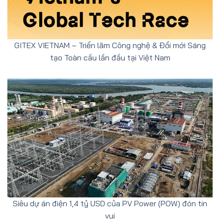
GITEX VIETNAM – Triển lãm Công nghệ & Đổi mới Sáng
tạo Toàn cầu lần đầu tại Việt Nam
Siêu dự án điện 1,4 tỷ USD của PV Power (POW) đón tin
vui