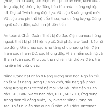
(BMS), chiếu sáng tiết kiệm; Giải pháp an ninh, kiểm soát
truy cập, hệ thống tự động hóa tòa nhà – công nghiệp,
IoT, Digital Twin trong điện lực; Vật liệu & công nghệ mới:
Vật liệu cho pin thế hệ tiếp theo, nano năng lượng; Công
nghệ cách điện, cách nhiệt tiên tiến.
An toàn & Chẩn đoán: Thiết bị đo đạc điện, camera hồng
ngoại, thiết bị phát hiện sự cố; Giải pháp arc-flash, bảo hộ
lao động; Giải pháp sạc & hạ tầng cho phương tiện điện:
Trạm sạc nhanh DC, sạc không dây; Phần mềm quản lý và
thanh toán sạc; Khu vực thử nghiệm, lái thử xe điện, trải
nghiệm hệ thống sạc.
Năng lượng hạt nhân & Năng lượng sinh học: Nghiên cứu
chiết xuất năng lượng từ sinh khối, dầu hạt; giải pháp
năng lượng hữu cơ thế hệ mới; Vật liệu tiên tiến & Bán
dẫn: SiC, GaN, wafer bán dẫn, IGBT, MOSFET; ứng dụng
trong điện tử công suất, EV, inverter năng lượng tái
tạo; Thiết bị điện dân dụng: Ổ cắm, dây điện, aptomat,