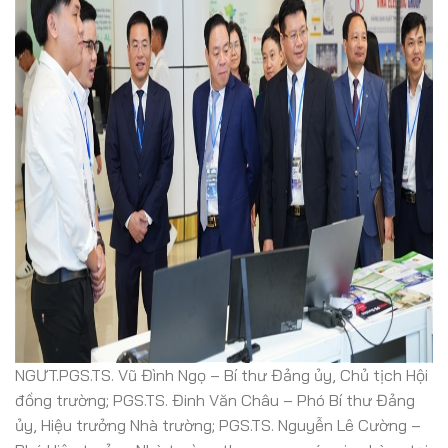
NGƯT.PGS.TS. Vũ Đình Ngọ – Bí thư Đảng ủy, Chủ tịch Hội
đồng trường; PGS.TS. Đinh Văn Châu – Phó Bí thư Đảng
ủy, Hiệu trưởng Nhà trường; PGS.TS. Nguyễn Lê Cường –