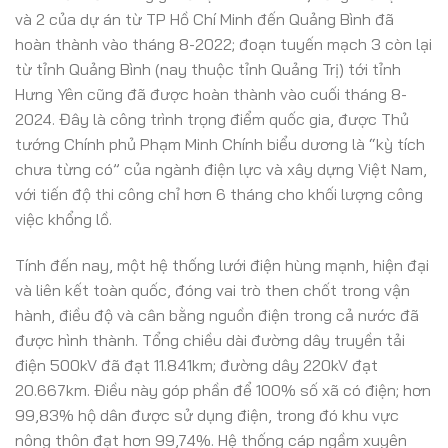
và 2 của dự án từ TP Hồ Chí Minh đến Quảng Bình đã
hoàn thành vào tháng 8-2022; đoạn tuyến mạch 3 còn lại
từ tỉnh Quảng Bình (nay thuộc tỉnh Quảng Trị) tới tỉnh
Hưng Yên cũng đã được hoàn thành vào cuối tháng 8-
2024. Đây là công trình trọng điểm quốc gia, được Thủ
tướng Chính phủ Phạm Minh Chính biểu dương là “kỳ tích
chưa từng có” của ngành điện lực và xây dựng Việt Nam,
với tiến độ thi công chỉ hơn 6 tháng cho khối lượng công
việc khổng lồ.
Tính đến nay, một hệ thống lưới điện hùng mạnh, hiện đại
và liên kết toàn quốc, đóng vai trò then chốt trong vận
hành, điều độ và cân bằng nguồn điện trong cả nước đã
được hình thành. Tổng chiều dài đường dây truyền tải
điện 500kV đã đạt 11.841km; đường dây 220kV đạt
20.667km. Điều này góp phần để 100% số xã có điện; hơn
99,83% hộ dân được sử dụng điện, trong đó khu vực
nông thôn đạt hơn 99,74%. Hệ thống cáp ngầm xuyên