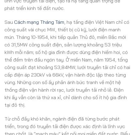
lĩnh vực truyền tải điện, tạo ra hạ tầng quan trọng để
phát triển kinh tế đất nước.
Sau
Cách mạng Tháng Tám
, hạ tầng điện Việt Nam chỉ có
công suất vài chục MW, thiết bị cũ kỹ, lưới điện manh
mún. Tháng 10-1954, khi tiếp quản Thủ đô, miền Bắc mới
có 31,5MW công suất điện, sản lượng khoảng 53 triệu
kWh mỗi năm; số hộ gia đình được dùng điện hiếm hoi, có
thể đếm trên đầu ngón tay. Ở miền Nam, năm 1954, tổng
công suất đạt khoảng 53,84MW; lưới truyền tải chỉ có hai
cấp điện áp 230kV và 66kV, vận hành độc lập theo từng
vùng. Những con số ấy phản ánh bức tranh về một hệ
thống điện vận hành rời rạc, lưới truyền tải nhỏ lẻ. Điện
khi ấy vẫn còn là thứ xa xỉ, chỉ dành cho số ít hộ gia đình
tại đô thị.
Từ chỗ đầy khó khăn, ngành điện đã từng bước phát
triển, trong đó truyền tải điện được xác định là lĩnh vực
then chốt, là “mạch máu” kết nối mọi miền đất nước. Biểu