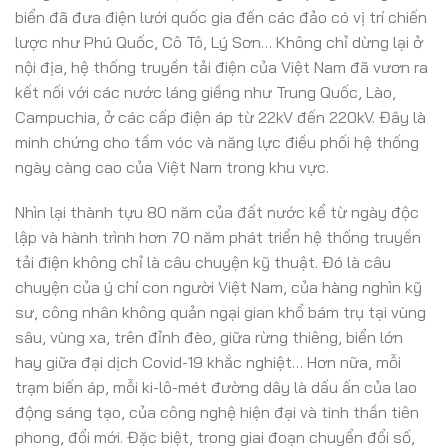
biển đã đưa điện lưới quốc gia đến các đảo có vị trí chiến
lược như Phú Quốc, Cô Tô, Lý Sơn… Không chỉ dừng lại ở
nội địa, hệ thống truyền tải điện của Việt Nam đã vươn ra
kết nối với các nước láng giềng như Trung Quốc, Lào,
Campuchia, ở các cấp điện áp từ 22kV đến 220kV. Đây là
minh chứng cho tầm vóc và năng lực điều phối hệ thống
ngày càng cao của Việt Nam trong khu vực.
Nhìn lại thành tựu 80 năm của đất nước kể từ ngày độc
lập và hành trình hơn 70 năm phát triển hệ thống truyền
tải điện không chỉ là câu chuyện kỹ thuật. Đó là câu
chuyện của ý chí con người Việt Nam, của hàng nghìn kỹ
sư, công nhân không quản ngại gian khổ bám trụ tại vùng
sâu, vùng xa, trên đỉnh đèo, giữa rừng thiêng, biển lớn
hay giữa đại dịch Covid-19 khắc nghiệt… Hơn nữa, mỗi
trạm biến áp, mỗi ki-lô-mét đường dây là dấu ấn của lao
động sáng tạo, của công nghệ hiện đại và tinh thần tiên
phong, đổi mới. Đặc biệt, trong giai đoạn chuyển đổi số,