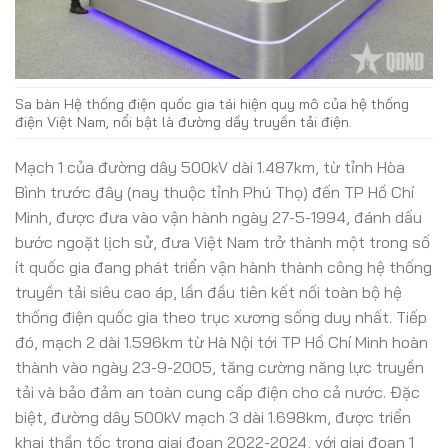
Sa bàn Hệ thống điện quốc gia tái hiện quy mô của hệ thống
điện Việt Nam, nổi bật là đường dầy truyền tải điện.
Mạch 1 của đường dây 500kV dài 1.487km, từ tỉnh Hòa
Bình trước đây (nay thuộc tỉnh Phú Thọ) đến TP Hồ Chí
Minh, được đưa vào vận hành ngày 27-5-1994, đánh dấu
bước ngoặt lịch sử, đưa Việt Nam trở thành một trong số
ít quốc gia đang phát triển vận hành thành công hệ thống
truyền tải siêu cao áp, lần đầu tiên kết nối toàn bộ hệ
thống điện quốc gia theo trục xương sống duy nhất. Tiếp
đó, mạch 2 dài 1.596km từ Hà Nội tới TP Hồ Chí Minh hoàn
thành vào ngày 23-9-2005, tăng cường năng lực truyền
tải và bảo đảm an toàn cung cấp điện cho cả nước. Đặc
biệt, đường dây 500kV mạch 3 dài 1.698km, được triển
khai thần tốc trong giai đoạn 2022-2024, với giai đoạn 1