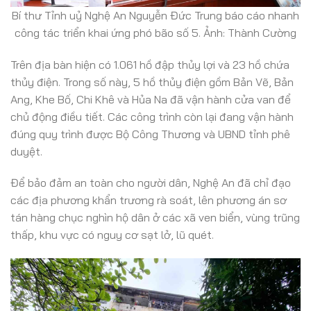
Bí thư Tỉnh uỷ Nghệ An Nguyễn Đức Trung báo cáo nhanh
công tác triển khai ứng phó bão số 5. Ảnh: Thành Cường
Trên địa bàn hiện có 1.061 hồ đập thủy lợi và 23 hồ chứa
thủy điện. Trong số này, 5 hồ thủy điện gồm Bản Vẽ, Bản
Ang, Khe Bố, Chi Khê và Hủa Na đã vận hành cửa van để
chủ động điều tiết. Các công trình còn lại đang vận hành
đúng quy trình được Bộ Công Thương và UBND tỉnh phê
duyệt.
Để bảo đảm an toàn cho người dân, Nghệ An đã chỉ đạo
các địa phương khẩn trương rà soát, lên phương án sơ
tán hàng chục nghìn hộ dân ở các xã ven biển, vùng trũng
thấp, khu vực có nguy cơ sạt lở, lũ quét.