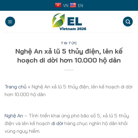
Skip
VN
EN
to
content
TIN TỨC
Nghệ An xả lũ 5 thủy điện, lên kế
hoạch di dời hơn 10.000 hộ dân
Trang chủ
»
Nghệ An xả lũ 5 thủy điện, lên kế hoạch di dời
hơn 10.000 hộ dân
Nghệ An
– Tỉnh triển khai ứng phó bão số 5, xả lũ 5 thủy
điện và lên kế hoạch
di dời
hàng chục nghìn hộ dân khỏi
vùng nguy hiểm.