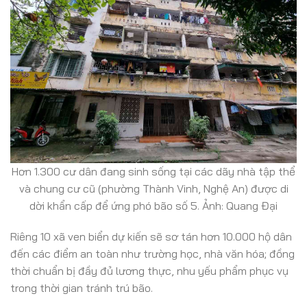
Hơn 1.300 cư dân đang sinh sống tại các dãy nhà tập thể
và chung cư cũ (phường Thành Vinh, Nghệ An) được di
dời khẩn cấp để ứng phó bão số 5. Ảnh: Quang Đại
Riêng 10 xã ven biển dự kiến sẽ sơ tán hơn 10.000 hộ dân
đến các điểm an toàn như trường học, nhà văn hóa; đồng
thời chuẩn bị đầy đủ lương thực, nhu yếu phẩm phục vụ
trong thời gian tránh trú bão.