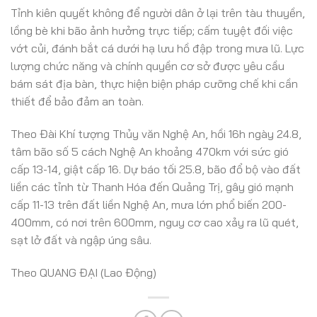
Tỉnh kiên quyết không để người dân ở lại trên tàu thuyền,
lồng bè khi bão ảnh hưởng trực tiếp; cấm tuyệt đối việc
vớt củi, đánh bắt cá dưới hạ lưu hồ đập trong mưa lũ. Lực
lượng chức năng và chính quyền cơ sở được yêu cầu
bám sát địa bàn, thực hiện biện pháp cưỡng chế khi cần
thiết để bảo đảm an toàn.
Theo Đài Khí tượng Thủy văn Nghệ An, hồi 16h ngày 24.8,
tâm bão số 5 cách Nghệ An khoảng 470km với sức gió
cấp 13-14, giật cấp 16. Dự báo tối 25.8, bão đổ bộ vào đất
liền các tỉnh từ Thanh Hóa đến Quảng Trị, gây gió mạnh
cấp 11-13 trên đất liền Nghệ An, mưa lớn phổ biến 200-
400mm, có nơi trên 600mm, nguy cơ cao xảy ra lũ quét,
sạt lở đất và ngập úng sâu.
Theo QUANG ĐẠI (Lao Động)