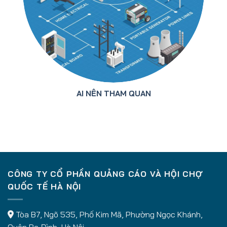
AI NÊN THAM QUAN
CÔNG TY CỔ PHẦN QUẢNG CÁO VÀ HỘI CHỢ
QUỐC TẾ HÀ NỘI
Tòa B7, Ngõ 535, Phố Kim Mã, Phường Ngọc Khánh,
Quận Ba Đình, Hà Nội